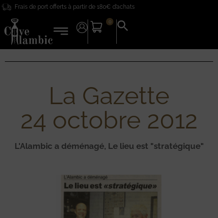
Frais de port offerts à partir de 180€ d’achats
0
Search
for:
Search Button
La Gazette
24 octobre 2012
L'Alambic a déménagé, Le lieu est "stratégique"