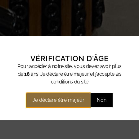
VÉRIFICATION D'ÂGE
Pour accéder à notre site, vous devez avoir plus
de
18
ans. Je déclare être majeur et j’accepte les
conditions du site
LAN DU SITE
Je déclare être majeur
Non