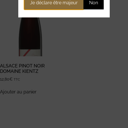
Je déclare être majeur
Non
ALSACE PINOT NOIR
DOMAINE KIENTZ
12,80
€
TTC
Ajouter au panier