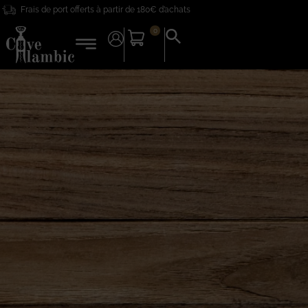
Frais de port offerts à partir de 180€ d’achats
principal
0
Search
for:
Search Button