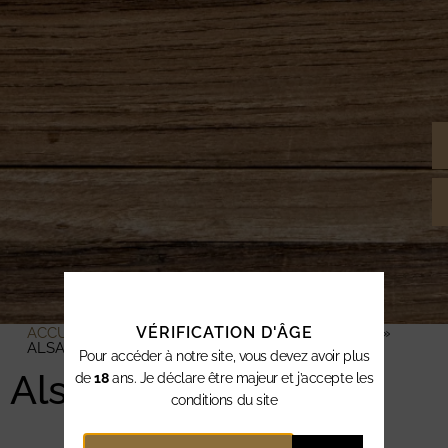
VÉRIFICATION D'ÂGE
ACCUEIL
»
VINS & CHAMPAGNES
»
VINS ROUGES
»
ALSACE ROUGE
Pour accéder à notre site, vous devez avoir plus
Alsace Rouge
de
18
ans. Je déclare être majeur et j’accepte les
conditions du site