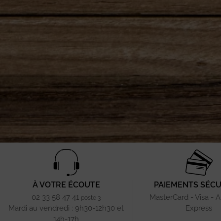
À VOTRE ÉCOUTE
PAIEMENTS SÉCU
02 33 58 47 41
MasterCard - Visa - 
poste 3
Mardi au vendredi : 9h30-12h30 et
Express
14h-17h