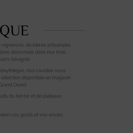
IQUE
vignerons, de bières artisanales
illons désormais dans nos trois
sson-Sévigné).
iskythèque, nos cavistes vous
 sélection disponible en magasin
 Grand Ouest.
its du terroir et de plateaux
elon vos goûts et vos envies.