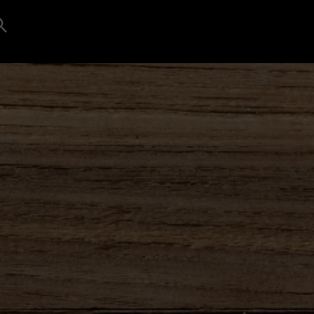
Search
for:
Search Button