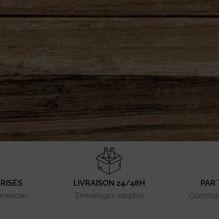
RISÉS
LIVRAISON 24/48H
PAR
American
Emballages adaptés
Comman