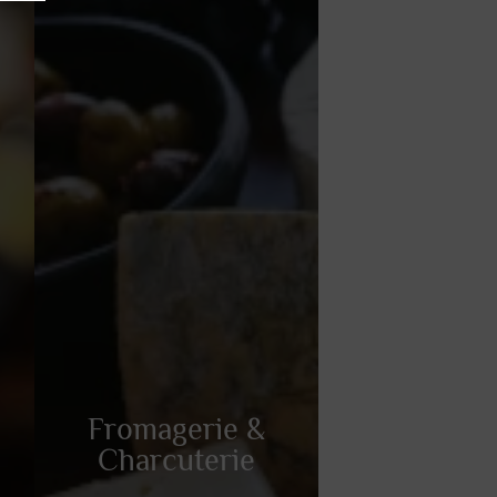
Fromagerie &
Fromagerie &
Charcuterie
Charcuterie
n
Découvrez notre sélection