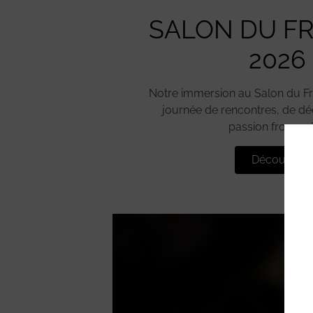
SALON DU F
2026
Notre immersion au Salon du F
journée de rencontres, de dé
passion fromag
Découvrir