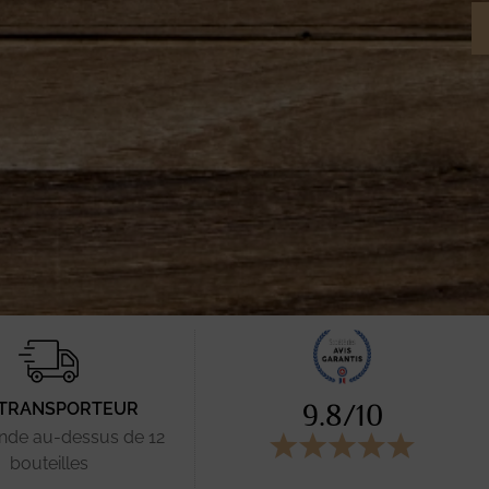
9.8
/10
 TRANSPORTEUR
de au-dessus de 12
bouteilles