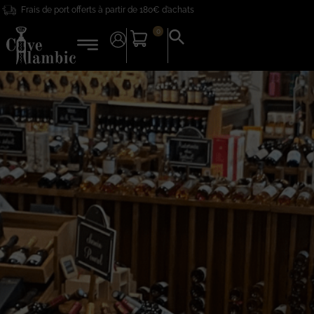
Frais de port offerts à partir de 180€ d’achats
0
Search
for:
Search Button