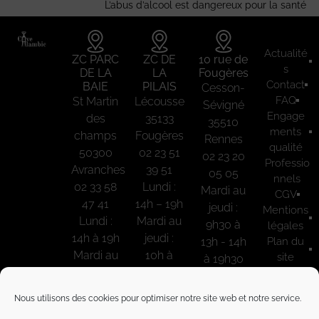
L’abus d’alcool est dangereux pour la santé
Actualité
ZC PARC
ZC DE
10 rue de
s
DE LA
LA
Fougères
Contact
BAIE
PILAIS
Cesson-
FAQ
St Martin
Lécousse
Sévigné
Engage
des
35133
35510
ments
champs
Fougères
Rennes
qualité
50300
02 23 51
02 23 20
Professio
Avranches
39 51
05 05
nnels
02 33 58
Lundi :
Mardi au
CGV
47 41
14h – 19h
jeudi :
Mentions
Lundi :
Mardi au
9h30 à
légales
14h à 19h
jeudi :
13h - 14h
Plan du
Mardi au
10h à
site
à 19h30
Samedi :
12h30 –
Politique
Vendredi
de
9h30 à
14h à 19h
au
Nous utilisons des cookies pour optimiser notre site web et notre service.
confident
12h30 –
Vendredi
samedi :