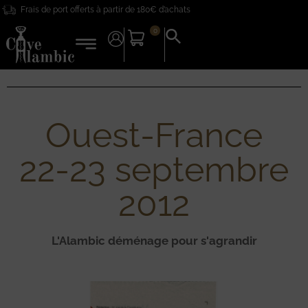
Frais de port offerts à partir de 180€ d’achats
0
Search
for:
Search Button
Ouest-France
22-23 septembre
2012
L'Alambic déménage pour s'agrandir