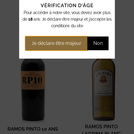
VÉRIFICATION D'ÂGE
PORTO - VIN CUIT
Pour accéder à notre site, vous devez avoir plus
de
18
ans. Je déclare être majeur et j’accepte les
conditions du site
Je déclare être majeur
Non
RAMOS PINTO
RAMOS PINTO 10 ANS
LAGRIMA BLANC