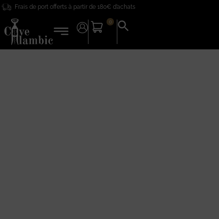
Frais de port offerts à partir de 180€ d’achats
0
Search
for:
Search Button