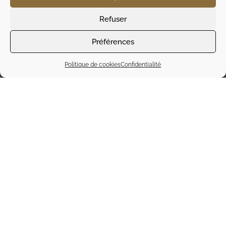
Refuser
RAMOS PINTO
LAGRIMA ROUGE
Préférences
24,00
€
TTC
Politique de cookies
Confidentialité
Ajouter au
panier
L’abus d’alcool est dangereux pour la santé
Actualité
ZC PARC
ZC DE
10 rue de
s
DE LA
LA
Fougères
Contact
BAIE
PILAIS
Cesson-
FAQ
St Martin
Lécousse
Sévigné