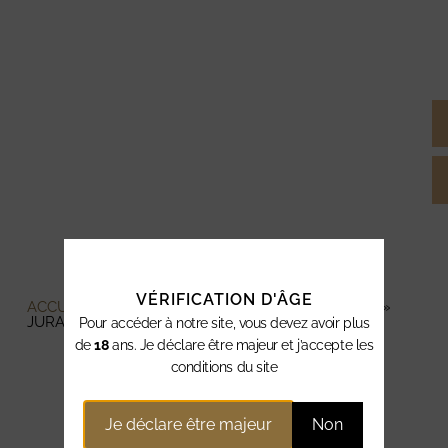
VÉRIFICATION D'ÂGE
ACCUEIL
»
VINS & CHAMPAGNES
»
VINS ROUGES
»
JURA ROUGE
Pour accéder à notre site, vous devez avoir plus
de
18
ans. Je déclare être majeur et j’accepte les
JURA ROUGE
conditions du site
Je déclare être majeur
Non