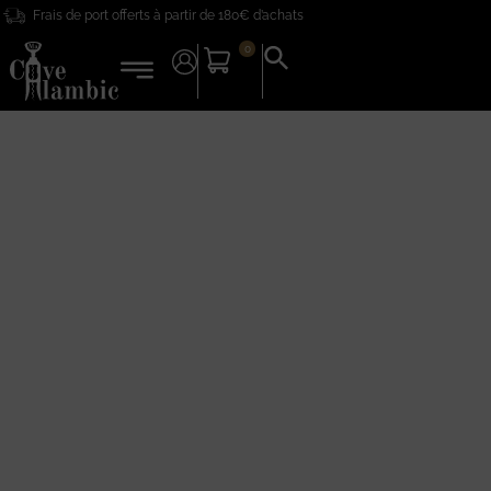
Frais de port offerts à partir de 180€ d’achats
0
Search
for:
Search Button