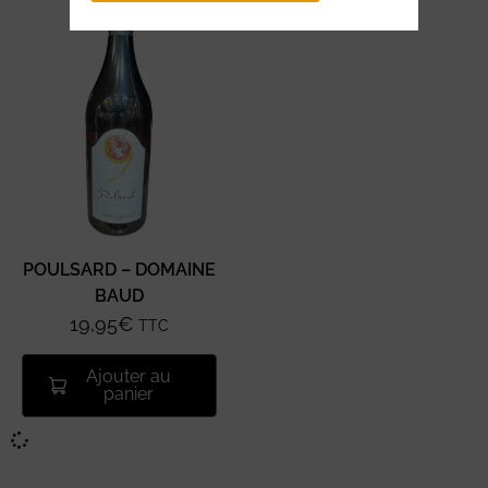
POULSARD – DOMAINE
BAUD
19,95
€
TTC
Ajouter au
panier