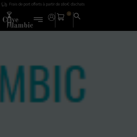
Frais de port offerts à partir de 180€ d’achats
principal
0
Search
for:
Search Button