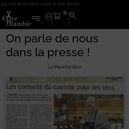
Frais de port offerts à partir de 180€ d’achats
principal
0
Search
for:
Search Button
On parle de nous
dans la presse !
La Manche libre