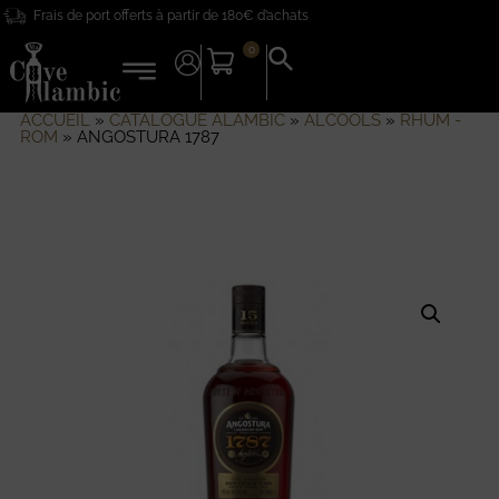
Frais de port offerts à partir de 180€ d’achats
0
Search
for:
Search Button
ACCUEIL
»
CATALOGUE ALAMBIC
»
ALCOOLS
»
RHUM -
ROM
»
ANGOSTURA 1787