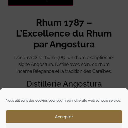
Rhum 1787 –
L’Excellence du Rhum
par Angostura
Découvrez le rhum 1787, un rhum exceptionnel
signé Angostura. Distillé avec soin, ce rhum
incarne l’élégance et la tradition des Caraïbes.
Distillerie Angostura
La distillerie Angostura, réputée pour ses rhums
Nous utilisons des cookies pour optimiser notre site web et notre service.
de haute qualité, est située à Trinidad et Tobago.
Forte d’une riche histoire, elle combine savoir-faire
Accepter
artisanal et innovation.