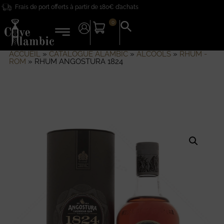
Frais de port offerts à partir de 180€ d’achats
0
Search
for:
Search Button
ACCUEIL
»
CATALOGUE ALAMBIC
»
ALCOOLS
»
RHUM -
ROM
»
RHUM ANGOSTURA 1824