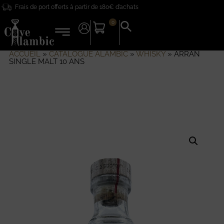
Frais de port offerts à partir de 180€ d’achats
0
Search
for:
Search Button
ACCUEIL
»
CATALOGUE ALAMBIC
»
WHISKY
»
ARRAN
SINGLE MALT 10 ANS