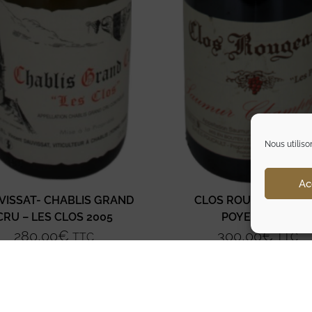
Nous utiliso
Ac
VISSAT- CHABLIS GRAND
CLOS ROUGEARD – L
CRU – LES CLOS 2005
POYEUX 2010
280,00
€
300,00
€
TTC
TTC
Ajouter au panier
Ajouter au panier