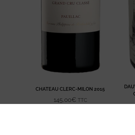
DAU
CHATEAU CLERC-MILON 2015
145,00
€
TTC
Ajouter au panier