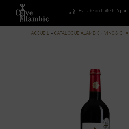
Frais de port offerts à par
ACCUEIL
»
CATALOGUE ALAMBIC
»
VINS & CH