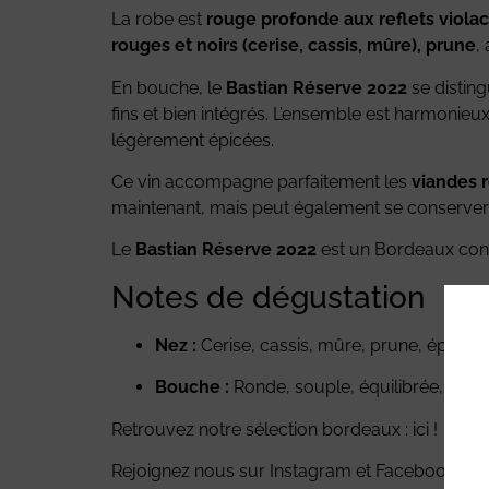
La robe est
rouge profonde aux reflets viola
rouges et noirs (cerise, cassis, mûre), prune
,
En bouche, le
Bastian Réserve 2022
se distin
fins et bien intégrés. L’ensemble est harmonieux,
légèrement épicées.
Ce vin accompagne parfaitement les
viandes r
maintenant, mais peut également se conserver 
Le
Bastian Réserve 2022
est un Bordeaux conviv
Notes de dégustation
Nez :
Cerise, cassis, mûre, prune, épices, 
Bouche :
Ronde, souple, équilibrée, tanins 
Retrouvez notre sélection bordeaux : ici !
Rejoignez nous sur
Instagram
et
Facebook