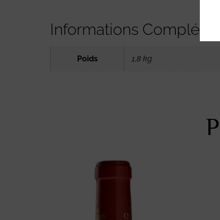
Informations Compléme
Poids
1,8 kg
P