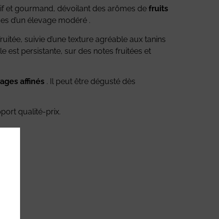
ssif et gourmand, dévoilant des arômes de
fruits
es d’un élevage modéré .
fruitée, suivie d’une texture agréable aux tanins
e est persistante, sur des notes fruitées et
ages affinés
. Il peut être dégusté dès
port qualité-prix.