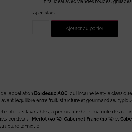
fins. Idéal avec viandes rouges, grillades
24 en stock
Ajouter au panier
 de l’appellation
Bordeaux AOC
, qui incarne le style classiqu
n avant l’équilibre entre fruit, structure et gourmandise, typ
climatiques favorables, a permis une belle maturité des raisi
els bordelais :
Merlot (50 %)
,
Cabernet Franc (30 %)
et
Cabe
structure tannique .