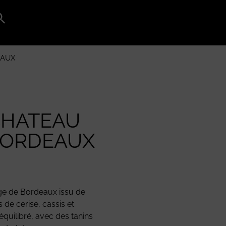
Search
for:
Search Button
EAUX
CHATEAU
 BORDEAUX
ge de Bordeaux issu de
 de cerise, cassis et
équilibré, avec des tanins