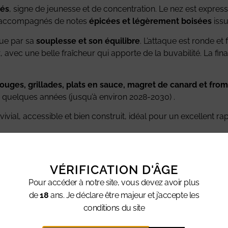
cés
, signe de jeunesse et de concentration. Le nez est expre
 accompagnés de notes
épicées et légèrement boisées
issu
gue par sa
souplesse et son équilibre
. L’attaque est ronde et 
 avec une belle fraîcheur qui apporte de la buvabilité. La final
ouges, grillades, plats en sauce, magret de canard et from
quelques années (jusqu’à environ 2028-2030) .
ial, accessible et bien construit, idéal pour un excellent rap
boisé léger.
VÉRIFICATION D'ÂGE
fins, finale agréable.
Pour accéder à notre site, vous devez avoir plus
de
18
ans. Je déclare être majeur et j’accepte les
conditions du site