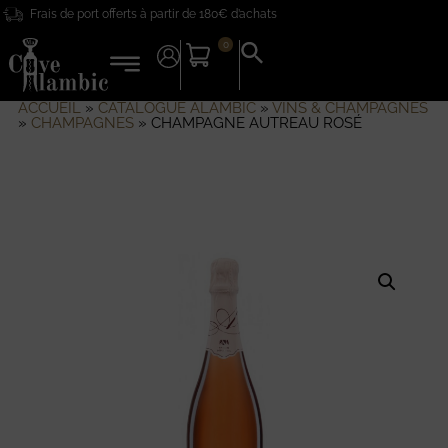
Frais de port offerts à partir de 180€ d’achats
0
Search
for:
Search Button
ACCUEIL
»
CATALOGUE ALAMBIC
»
VINS & CHAMPAGNES
»
CHAMPAGNES
»
CHAMPAGNE AUTREAU ROSÉ