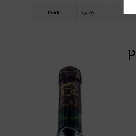
Poids
1,9 kg
P