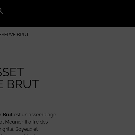
Search
for:
Search Button
ESERVE BRUT
SET
E BRUT
 Brut
est un assemblage
t Meunier. Il offre des
 grillé. Soyeux et