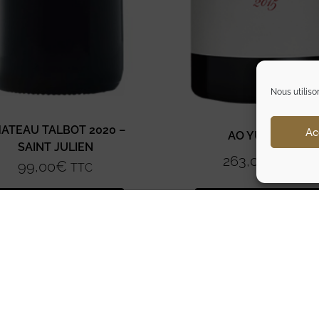
Nous utiliso
ATEAU TALBOT 2020 –
Ac
AO YUN 2015
SAINT JULIEN
263,00
€
TTC
99,00
€
TTC
Ajouter au panier
Ajouter au panier