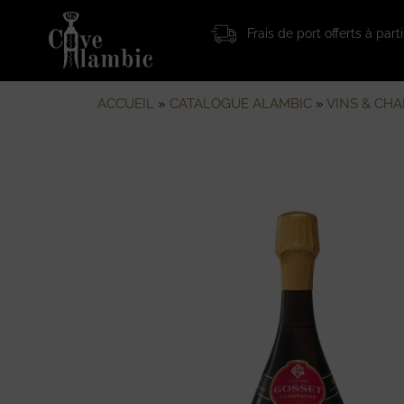
Frais de port offerts à par
ACCUEIL
»
CATALOGUE ALAMBIC
»
VINS & CH