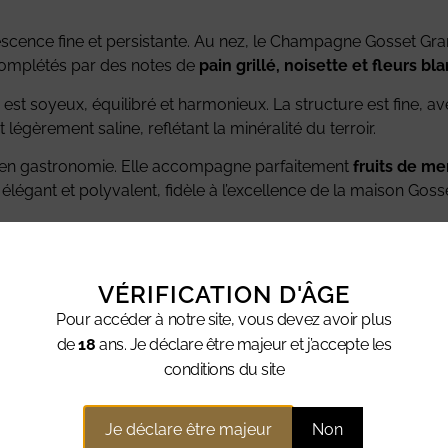
escence fine et persistante. Au nez, le Champagne Gosset Gr
complétés par des notes de
pain grillé, noisette et fleurs b
 est soyeux, équilibré et harmonieux. La structure est fine, av
t légèrement saline, reflétant la minéralité du terroir.
 et en gastronomie. Elle accompagne parfaitement
fruits de me
légant et polyvalent, fidèle à l’excellence de la maison Gosse
 grillé et noisette.
 et saline.
VÉRIFICATION D'ÂGE
Pour accéder à notre site, vous devez avoir plus
de
18
ans. Je déclare être majeur et j’accepte les
conditions du site
ntaires
Je déclare être majeur
Non