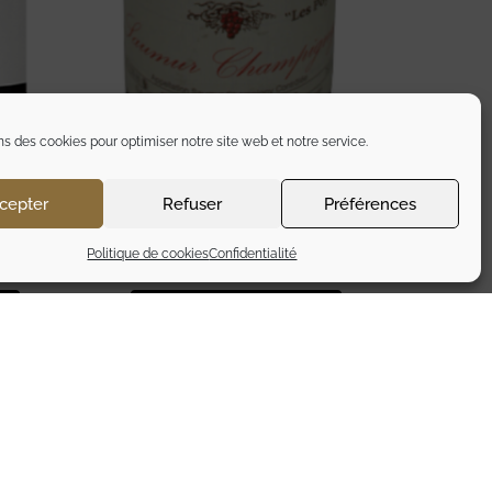
ns des cookies pour optimiser notre site web et notre service.
CLOS ROUGEARD – LES
cepter
Refuser
Préférences
POYEUX 2010
300,00
€
Politique de cookies
Confidentialité
TTC
Ajouter au panier
L’abus d’alcool est dangereux pour la santé