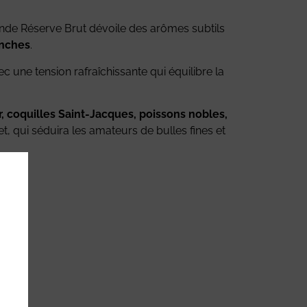
ande Réserve Brut dévoile des arômes subtils
lanches
.
ec une tension rafraîchissante qui équilibre la
r, coquilles Saint-Jacques, poissons nobles,
t, qui séduira les amateurs de bulles fines et