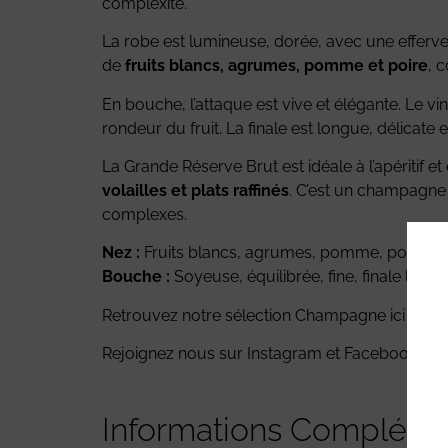
complexité.
La robe est lumineuse, dorée, avec une efferv
de
fruits blancs, agrumes, pomme et poire
, 
En bouche, l’attaque est vive et élégante. Le vin
rondeur du fruit. La finale est longue, délicate e
La Grande Réserve Brut est idéale à l’apéritif
volailles et plats raffinés
. C’est un champagne é
complexes.
Nez :
Fruits blancs, agrumes, pomme, poire, pain
Bouche :
Soyeuse, équilibrée, fine, finale longue
Retrouvez notre sélection Champagne ici
Rejoignez nous sur
Instagram
et
Facebook
Informations Compléme