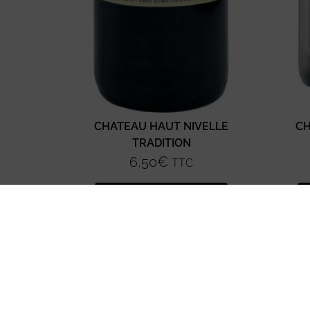
CHATEAU HAUT NIVELLE
CH
TRADITION
6,50
€
TTC
Ajouter au panier