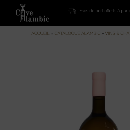
Frais de port offerts à par
ACCUEIL
»
CATALOGUE ALAMBIC
»
VINS & CH