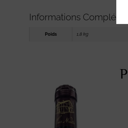
Informations Compléme
Poids
1,8 kg
P