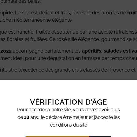
ptimale des baies.
 limpide. Le nez est délicat et frais, révélant des arômes de
frui
ouche méditerranéenne élégante.
ttaque est franche, fruitée et soutenue par une acidité rafraîch
es florales et fruitées. Ce rosé allie élégance, gourmandise et
 2022
accompagne parfaitement les
apéritifs, salades estiv
alement idéal pour une dégustation en terrasse par temps chau
i illustre l’excellence des grands crus classés de Provence et la
blanches, herbes aromatiques.
VÉRIFICATION D'ÂGE
ette et persistante.
Pour accéder à notre site, vous devez avoir plus
de
18
ans. Je déclare être majeur et j’accepte les
conditions du site