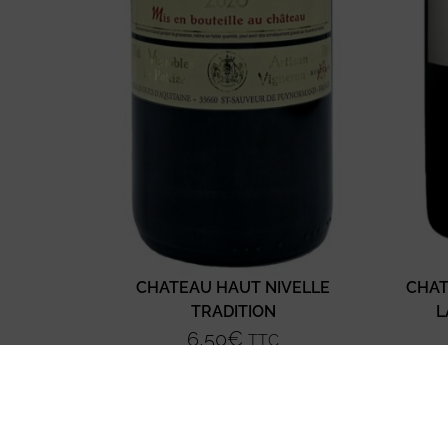
CHATEAU HAUT NIVELLE
CHAT
TRADITION
L
6,50
€
TTC
Ajouter au panier