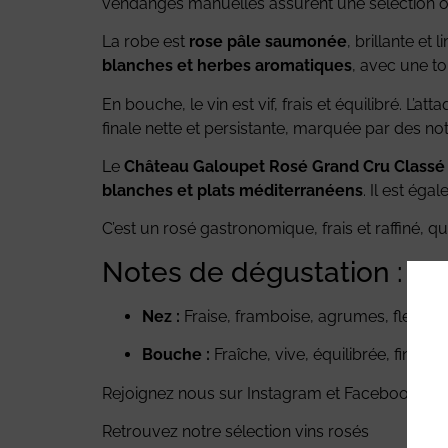
vendanges manuelles assurent une sélection o
La robe est
rose pâle saumonée
, brillante et
blanches et herbes aromatiques
, avec une t
En bouche, le vin est vif, frais et équilibré. L’a
finale nette et persistante, marquée par des not
Le
Château Galoupet Rosé Grand Cru Classé
blanches et plats méditerranéens
. Il est ég
C’est un rosé gastronomique, frais et raffiné, qu
Notes de dégustation :
Nez :
Fraise, framboise, agrumes, fleurs 
Bouche :
Fraîche, vive, équilibrée, finale n
Rejoignez nous sur
Instagram
et
Facebook
Retrouvez notre sélection vins rosés