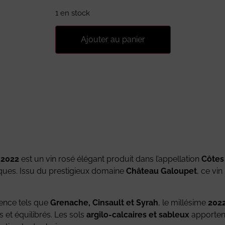
1 en stock
Ajouter au panier
 2022
est un vin rosé élégant produit dans l’appellation
Côtes
iques. Issu du prestigieux domaine
Château Galoupet
, ce vin
vence tels que
Grenache, Cinsault et Syrah
, le millésime
202
 et équilibrés. Les sols
argilo-calcaires et sableux
apportent