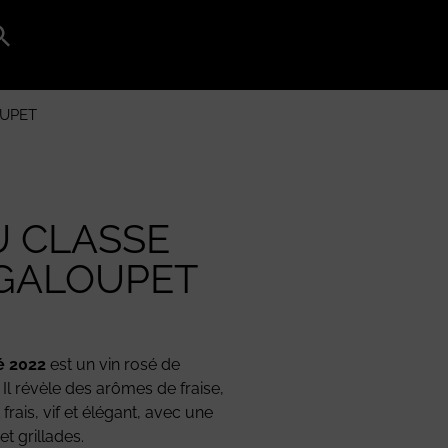
Search
for:
Search Button
OUPET
U CLASSE
 GALOUPET
é 2022
est un vin rosé de
Il révèle des arômes de fraise,
frais, vif et élégant, avec une
et grillades.