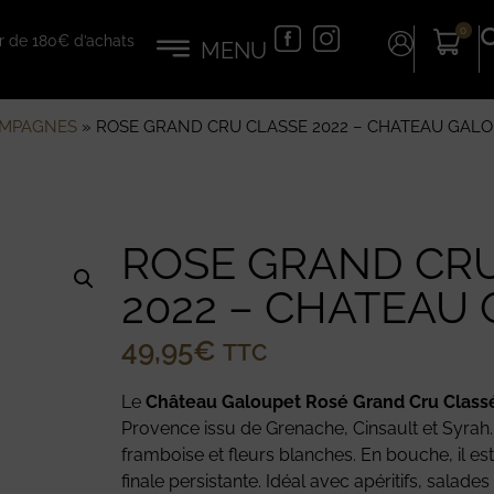
0
tir de 180€ d’achats
AMPAGNES
»
ROSE GRAND CRU CLASSE 2022 – CHATEAU GAL
ROSE GRAND CR
2022 – CHATEAU
49,95
€
TTC
Le
Château Galoupet Rosé Grand Cru Class
Provence issu de Grenache, Cinsault et Syrah. 
framboise et fleurs blanches. En bouche, il est 
finale persistante. Idéal avec apéritifs, salades 