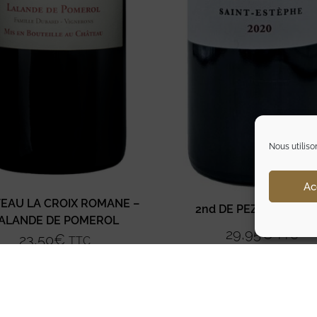
Nous utiliso
Ac
EAU LA CROIX ROMANE –
2nd DE PEZ ST ESTEP
ALANDE DE POMEROL
29,95
€
TTC
23,50
€
TTC
Ajouter au panier
Ajouter au panier