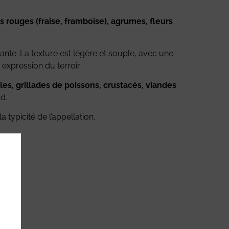
ts rouges (fraise, framboise), agrumes, fleurs
issante. La texture est légère et souple, avec une
 expression du terroir.
ales, grillades de poissons, crustacés, viandes
d.
 typicité de l’appellation.