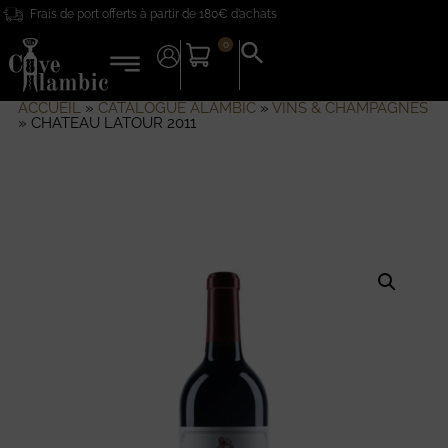
Frais de port offerts à partir de 180€ d’achats
0
Search
for:
Search Button
ACCUEIL
»
CATALOGUE ALAMBIC
»
VINS & CHAMPAGNES
»
CHATEAU LATOUR 2011