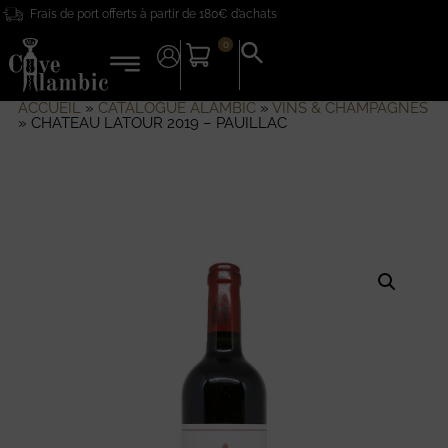
Frais de port offerts à partir de 180€ d’achats
0
Search
for:
Search Button
ACCUEIL
»
CATALOGUE ALAMBIC
»
VINS & CHAMPAGNES
»
CHATEAU LATOUR 2019 – PAUILLAC