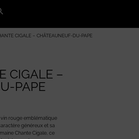
Search
for:
Search Button
ANTE CIGALE – CHÂTEAUNEUF-DU-PAPE
 CIGALE –
U-PAPE
 vin rouge emblématique
caractère généreux et sa
Domaine Chante Cigale, ce