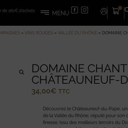
0
tir de 180€ d’achats
AMPAGNES
»
VINS ROUGES
»
VALLÉE DU RHÔNE
»
DOMAINE CH
DOMAINE CHANTE
CHÂTEAUNEUF-D
34,00
€
TTC
Découvrez le Châteauneuf-du-Pape, un
de la Vallée du Rhône, réputé pour son 
finesse. Issu des meilleurs terroirs du 