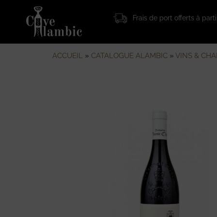
Frais de port offerts à par
ACCUEIL
»
CATALOGUE ALAMBIC
»
VINS & CH