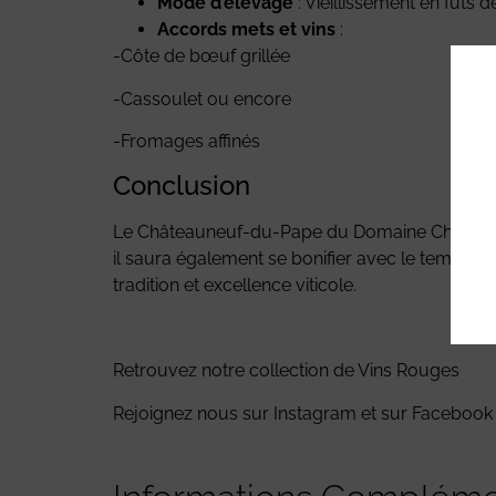
Mode d’élevage
: Vieillissement en fûts 
Accords mets et vins
:
-Côte de bœuf grillée
-Cassoulet ou encore
-Fromages affinés
Conclusion
Le Châteauneuf-du-Pape du Domaine Chante Cig
il saura également se bonifier avec le temps. Pou
tradition et excellence viticole.
Retrouvez notre collection de Vins Rouges
Rejoignez nous sur
Instagram
et sur
Faceboo