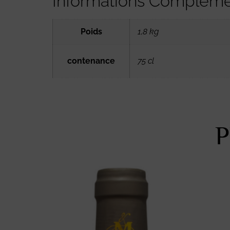
Informations Compléme
Poids
1,8 kg
contenance
75 cl
P