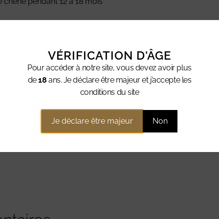
de chêne pendant 12 à 18 mois
VÉRIFICATION D'ÂGE
Pour accéder à notre site, vous devez avoir plus
de
18
ans. Je déclare être majeur et j’accepte les
conditions du site
ale est un vin qui séduira les amateurs de grands vins roug
r ceux qui souhaitent en savoir plus, ce vin est l’expression p
Je déclare être majeur
Non
k