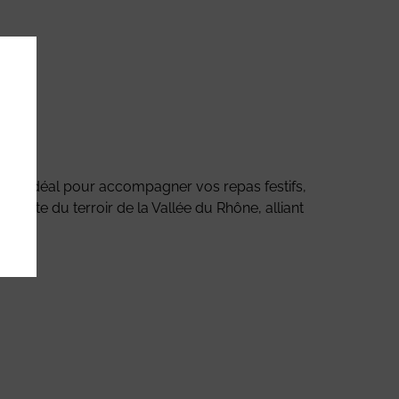
es. Idéal pour accompagner vos repas festifs,
arfaite du terroir de la Vallée du Rhône, alliant