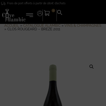
Frais de port offerts à partir de 180€ d’achats
0
Search
for:
Search Button
ACCUEIL
»
CATALOGUE ALAMBIC
»
VINS & CHAMPAGNES
»
CLOS ROUGEARD – BREZE 2011