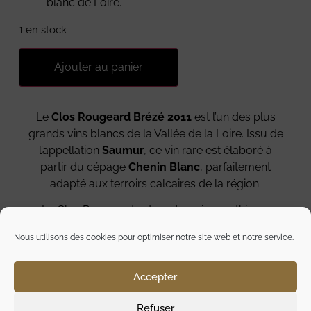
blanc de Loire.
1 en stock
Ajouter au panier
Le
Clos Rougeard Brézé 2011
est l’un des plus
grands vins blancs de la Vallée de la Loire. Issu de
l’appellation
Saumur
, ce vin rare est élaboré à
partir du cépage
Chenin Blanc
, parfaitement
adapté aux terroirs calcaires de la région.
Le Clos Rougeard est un domaine mythique,
reconnu pour la précision et la pureté de ses vins.
Nous utilisons des cookies pour optimiser notre site web et notre service.
Pendant de nombreuses années, les frères
Bernard Foucault
et
Jean-Louis Foucault
ont
développé une approche exigeante à la vigne
Accepter
comme en cave. Leur objectif a toujours été de
Refuser
révéler au maximum l’expression du terroir.