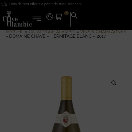
Frais de port offerts à partir de 180€ d’achats
0
Search
for:
Search Button
ACCUEIL
»
CATALOGUE ALAMBIC
»
VINS & CHAMPAGNES
»
DOMAINE CHAVE – HERMITAGE BLANC – 2017