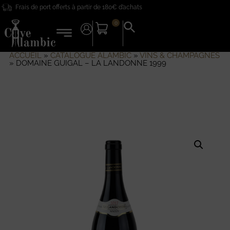
Frais de port offerts à partir de 180€ d’achats
0
Search
for:
Search Button
ACCUEIL
»
CATALOGUE ALAMBIC
»
VINS & CHAMPAGNES
»
DOMAINE GUIGAL – LA LANDONNE 1999