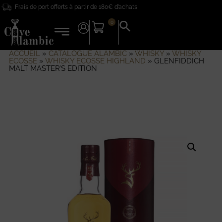
Frais de port offerts à partir de 180€ d’achats
0
Search
for:
Search Button
ACCUEIL
»
CATALOGUE ALAMBIC
»
WHISKY
»
WHISKY
ECOSSE
»
WHISKY ECOSSE HIGHLAND
»
GLENFIDDICH
MALT MASTER’S EDITION