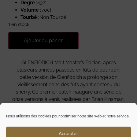
Degré :
43%
Volume :
70cl
Tourbé :
Non Tourbé
1 en stock
Ajouter au panier
GLENFIDDICH Malt Master’s Edition, après
plusieurs années passées en fûts de bourbon,
cette version de Glenfiddich a prolongé son
vieillissement dans des fûts ayant contenu du
sherry. Ce premier batch inaugure une série de
onze versions à venir, réalisées par Brian Kinsman,
Master Assembleur de la distillerie.
Nous utilisons des cookies pour optimiser notre site web et notre service.
Style : Ferme, nerveux et chaleureux.Nez :
Chocolat noir, vanille et fruits secs. Épicé et
floral.Bouche : Mirabelle. Sherry. Toffee. Pointe de
Accepter