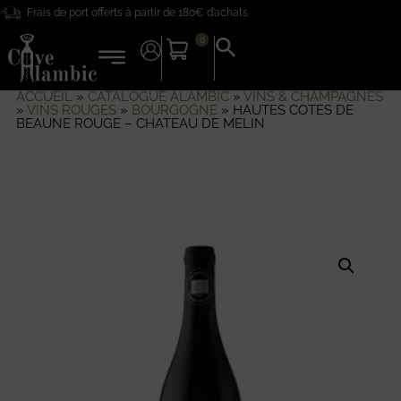
Frais de port offerts à partir de 180€ d’achats
0
Search
for:
Search Button
ACCUEIL
»
CATALOGUE ALAMBIC
»
VINS & CHAMPAGNES
»
VINS ROUGES
»
BOURGOGNE
»
HAUTES COTES DE
BEAUNE ROUGE – CHATEAU DE MELIN