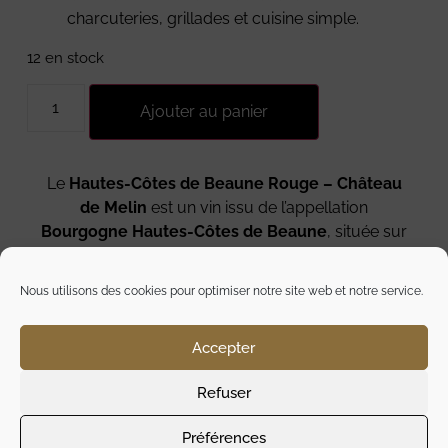
charcuteries, grillades et cuisine simple.
12 en stock
Ajouter au panier
Le
Hautes-Côtes de Beaune Rouge – Château
de Melin
est un vin issu de l’appellation
Bourgogne Hautes-Côtes de Beaune
, située sur
les hauteurs de la
Côte de Beaune
, en
Bourgogne. Ces terroirs plus frais et en altitude
Nous utilisons des cookies pour optimiser notre site web et notre service.
donnent des vins rouges élégants, fruités et
marqués par une belle fraîcheur naturelle.
Accepter
Le
Château de Melin
, domaine familial reconnu
pour son savoir-faire et son engagement dans
Refuser
une viticulture respectueuse, élabore ce vin à
partir du cépage
Pinot Noir
, cépage
Préférences