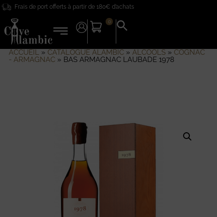
Frais de port offerts à partir de 180€ d’achats
0
Search
for:
Search Button
ACCUEIL
»
CATALOGUE ALAMBIC
»
ALCOOLS
»
COGNAC
- ARMAGNAC
»
BAS ARMAGNAC LAUBADE 1978