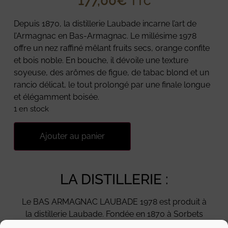
177,00
€
TTC
Depuis 1870, la distillerie Laubade incarne l’art de
l’Armagnac en Bas-Armagnac. Le millésime 1978
offre un nez raffiné mêlant fruits secs, orange confite
et bois noble. En bouche, il dévoile une texture
soyeuse, des arômes de figue, de tabac blond et un
rancio délicat, le tout prolongé par une finale longue
et élégamment boisée.
1 en stock
Ajouter au panier
LA DISTILLERIE :
Le BAS ARMAGNAC LAUBADE 1978 est produit à
la distillerie Laubade. Fondée en 1870 à Sorbets
dans le Gers, elle incarne l’excellence de