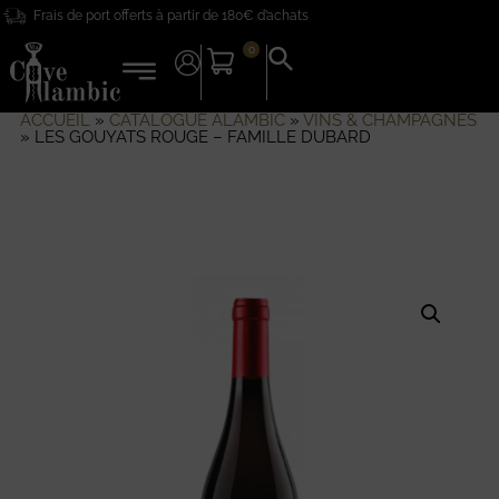
Frais de port offerts à partir de 180€ d’achats
0
Search
for:
Search Button
ACCUEIL
»
CATALOGUE ALAMBIC
»
VINS & CHAMPAGNES
»
LES GOUYATS ROUGE – FAMILLE DUBARD