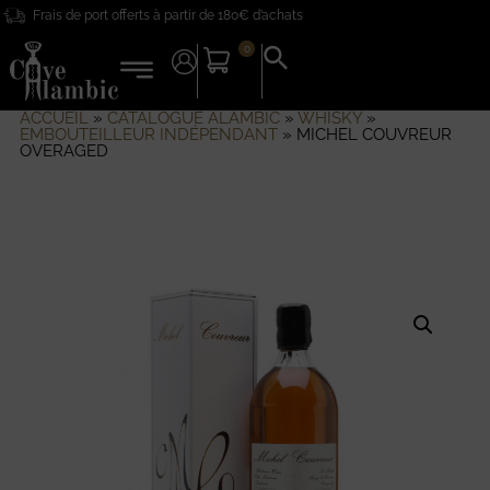
Frais de port offerts à partir de 180€ d’achats
0
Search
for:
Search Button
ACCUEIL
»
CATALOGUE ALAMBIC
»
WHISKY
»
EMBOUTEILLEUR INDÉPENDANT
»
MICHEL COUVREUR
OVERAGED