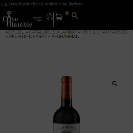
Frais de port offerts à partir de 180€ d’achats
0
Search
for:
Search Button
ACCUEIL
»
CATALOGUE ALAMBIC
»
VINS & CHAMPAGNES
»
PECH DE NEYRAT – PECHARMANT