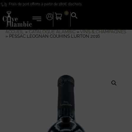
Frais de port offerts à partir de 180€ d’achats
0
Search
for:
Search Button
ACCUEIL
»
CATALOGUE ALAMBIC
»
VINS & CHAMPAGNES
»
PESSAC LEOGNAN COUHINS LURTON 2016