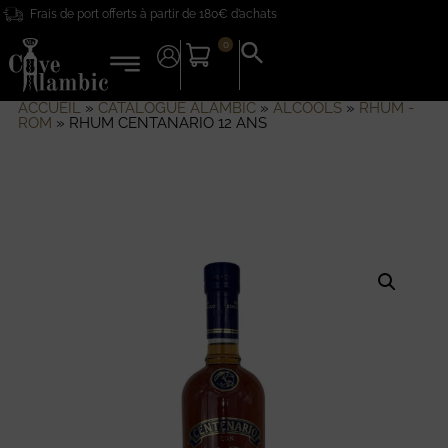
Frais de port offerts à partir de 180€ d’achats
0
Search
for:
Search Button
ACCUEIL
»
CATALOGUE ALAMBIC
»
ALCOOLS
»
RHUM -
ROM
»
RHUM CENTANARIO 12 ANS