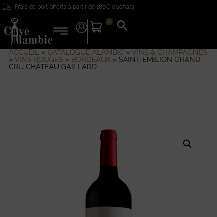
Frais de port offerts à partir de 180€ d’achats
0
Search
for:
Search Button
ACCUEIL
»
CATALOGUE ALAMBIC
»
VINS & CHAMPAGNES
»
VINS ROUGES
»
BORDEAUX
»
SAINT-EMILION GRAND
CRU CHÂTEAU GAILLARD