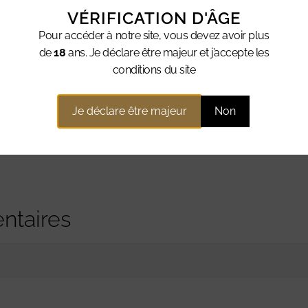
e pendant 12 mois
VÉRIFICATION D'ÂGE
iandes rouges grillées, des plats en sauce, et des fromages af
Pour accéder à notre site, vous devez avoir plus
de
18
ans. Je déclare être majeur et j’accepte les
conditions du site
e qualité supérieure, le Sainte-Cécile du Château L’Ermite D’
Je déclare être majeur
Non
k
ntaires