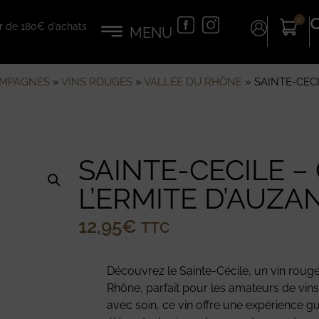
0
tir de 180€ d’achats
AMPAGNES
»
VINS ROUGES
»
VALLÉE DU RHÔNE
»
SAINTE-CECI
SAINTE-CECILE –
L’ERMITE D’AUZA
12,95
€
TTC
Découvrez le Sainte-Cécile, un vin rouge 
Rhône, parfait pour les amateurs de vin
avec soin, ce vin offre une expérience gu