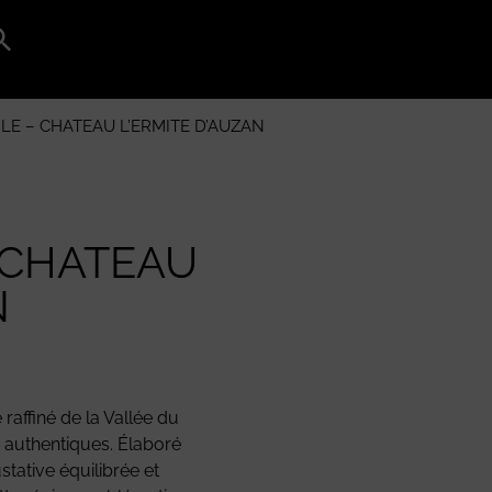
Search
for:
Search Button
LE – CHATEAU L’ERMITE D’AUZAN
 CHATEAU
N
raffiné de la Vallée du
s authentiques. Élaboré
stative équilibrée et