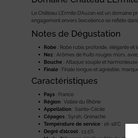
Le Château L’Ermite D’Auzan est un domaine pres
engagement envers l’excellence se reflète dan
Notes de Dégustation
Robe
: Robe rubis profonde, élégante et 
Nez
: Arômes de fruits rouges mûrs, ave
Bouche
: Attaque souple et harmonieuse, 
Finale
: Finale longue et agréable, marqu
Caractéristiques
Pays
: France
Région
: Vallée du Rhône
Appellation
: Sainte-Cécile
Cépages
: Syrah, Grenache
Température de service
: 16-18°C
Degré d’alcool
: 13,5%