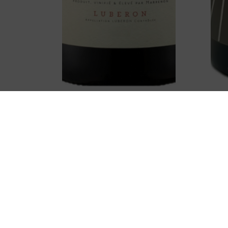
GRAND MARRENON –
CAP
MARRENON
GRE
12,50
€
TTC
Ajouter au panier