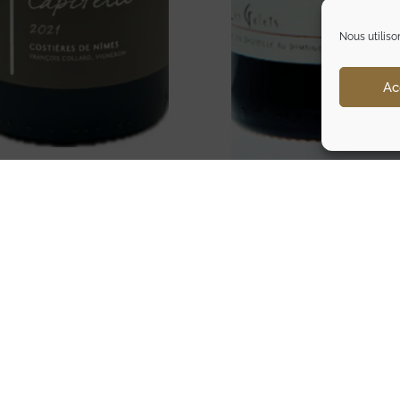
Nous utiliso
Ac
LES GALETS – DOMAINE
ITELLE – MOURGUES DU
HAUTS CHASSIS – CRO
S – COSTIERES DE NIMES
HERMITAGE
19,95
€
TTC
23,95
€
TTC
Ajouter au panier
Ajouter au panier