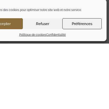
ns des cookies pour optimiser notre site web et notre service.
cepter
Refuser
Préférences
Politique de cookies
Confidentialité
 DES
LES PREMICES – DOMAINE
ZES-
DURAND – CORNAS
36,00
€
TTC
Ajouter au panier
L’abus d’alcool est dangereux pour la santé