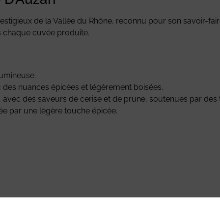
tigieux de la Vallée du Rhône, reconnu pour son savoir-faire 
s chaque cuvée produite.
lumineuse.
c des nuances épicées et légèrement boisées.
avec des saveurs de cerise et de prune, soutenues par des ta
ée par une légère touche épicée.