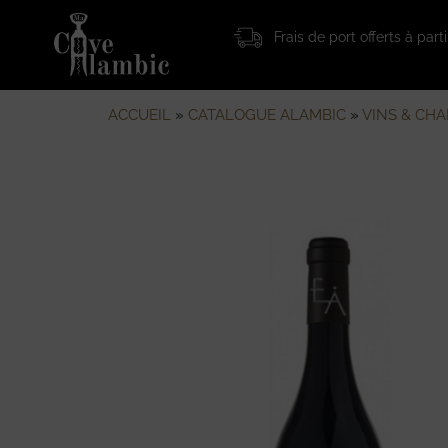
Frais de port offerts à par
ACCUEIL
»
CATALOGUE ALAMBIC
»
VINS & CH