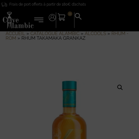
Frais de port offerts à partir de 180€ d’achats
0
Search
for:
Search Button
ACCUEIL
»
CATALOGUE ALAMBIC
»
ALCOOLS
»
RHUM -
ROM
»
RHUM TAKAMAKA GRANKAZ