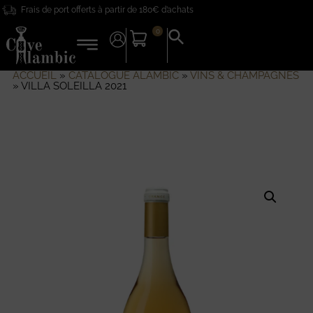
Frais de port offerts à partir de 180€ d’achats
0
Search
for:
Search Button
ACCUEIL
»
CATALOGUE ALAMBIC
»
VINS & CHAMPAGNES
»
VILLA SOLEILLA 2021