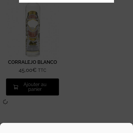
CORRALEJO BLANCO
45,00
€
TTC
Ajouter au
panier
L’abus d’alcool est dangereux pour la santé