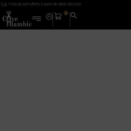
Frais de port offerts à partir de 180€ d’achats
0
Search
for:
Search Button