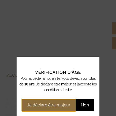
VÉRIFICATION D'ÂGE
ACCUEIL
»
ALCOOLS
»
ALCOOLS DU MONDE
Pour accéder à notre site, vous devez avoir plus
ALCOOLS DU MONDE
de
18
ans. Je déclare être majeur et j’accepte les
conditions du site
Je déclare être majeur
Non