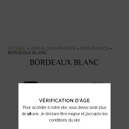
ACCUEIL
»
VINS & CHAMPAGNES
»
VINS BLANCS
»
BORDEAUX BLANC
BORDEAUX BLANC
VÉRIFICATION D'ÂGE
Pour accéder à notre site, vous devez avoir plus
de
18
ans. Je déclare être majeur et j’accepte les
conditions du site