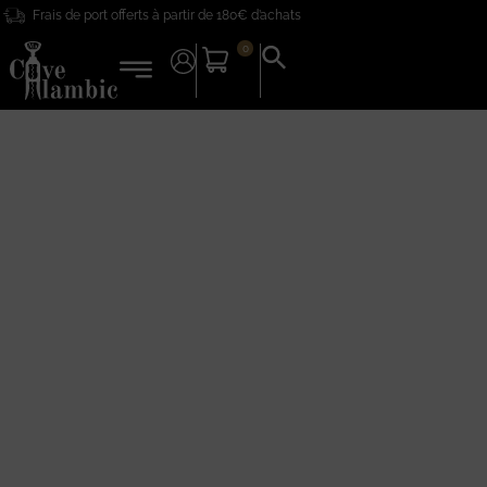
Frais de port offerts à partir de 180€ d’achats
0
Search
for:
Search Button