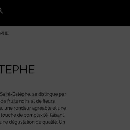
Search
for:
Search Button
EPHE
STEPHE
Saint-Estèphe, se distingue par
e fruits noirs et de fleurs
re, une rondeur agréable et une
 touche de complexité, faisant
 une dégustation de qualité. Un