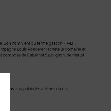
cle. Son nom vient du terme gascon
« Pez »
,
 champagne Louis Roederer rachète le domaine et
 est composé de Cabernet Sauvignon, de Merlot
 retrouve au palais les arômes du nez.