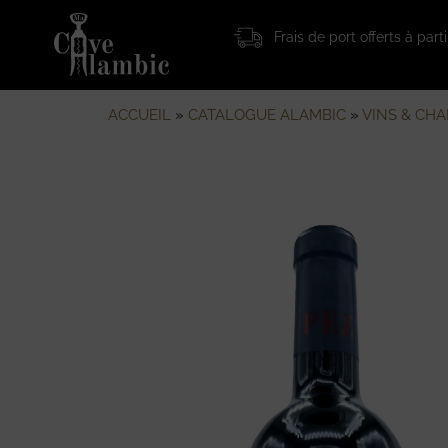
Frais de port offerts à par
ACCUEIL
»
CATALOGUE ALAMBIC
»
VINS & CH