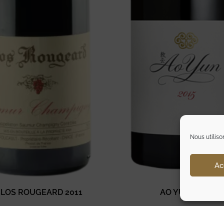
Nous utiliso
Ac
LOS ROUGEARD 2011
AO YUN 2015
170,00
€
263,00
€
TTC
TTC