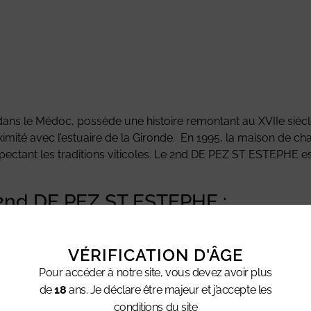
dans le Médoc, possède une histoire remontant au XVIIe siè
roximité avec l’estuaire de la Gironde. En 1995, la maison de
espectant les traditions viticoles. Le 2nd DE PEZ ST ESTEPHE
2nd DE PEZ ST ESTEPHE :
orales
harpentée qui reste ronde, avec un élevage bien intégré. On
VÉRIFICATION D'ÂGE
Pour accéder à notre site, vous devez avoir plus
de
18
ans. Je déclare être majeur et j’accepte les
conditions du site