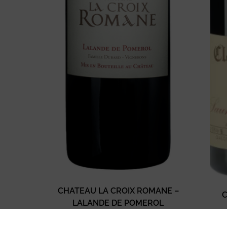
CHATEAU LA CROIX ROMANE –
C
LALANDE DE POMEROL
23,50
€
TTC