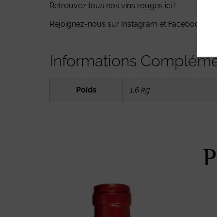
Retrouvez tous nos
vins rouges
ici !
Rejoignez-nous sur
Instagram
et
Facebook
Informations Compléme
Poids
1,6 kg
P