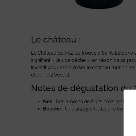
Le château :
Le Château de Pez, se trouve à Saint-Estèphe 
signifiant « lieu de pêche », en raison de sa p
investit pour moderniser le château tout en r
et de Petit Verdot.
Notes de dégustation du 
Nez :
Des arômes de fruits noirs, notes fl
Bouche :
Une attaque nette, une bouche c