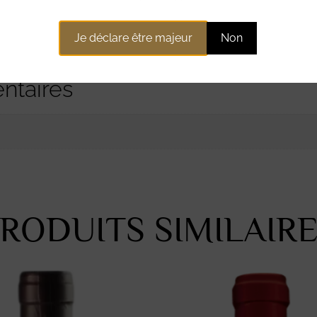
Je déclare être majeur
Non
ntaires
RODUITS SIMILAIR