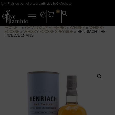
Frais de port offerts à partir de 180€ d’achats
0
Search
for:
Search Button
ACCUEIL
»
CATALOGUE ALAMBIC
»
WHISKY
»
WHISKY
ECOSSE
»
WHISKY ECOSSE SPEYSIDE
»
BENRIACH THE
TWELVE 12 ANS