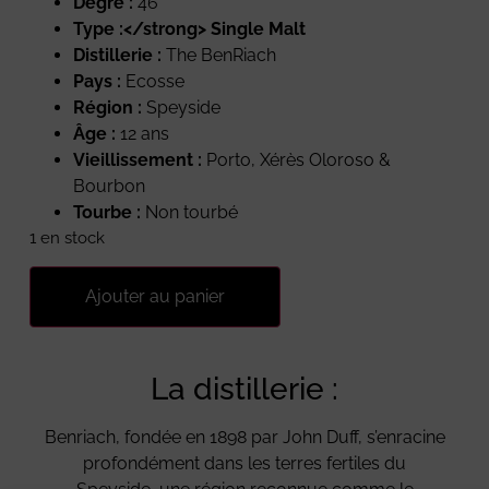
Degré :
46 °
Type :</strong> Single Malt
Distillerie :
The BenRiach
Pays :
Ecosse
Région :
Speyside
Âge :
12 ans
Vieillissement :
Porto, Xérès Oloroso &
Bourbon
Tourbe :
Non tourbé
1 en stock
Ajouter au panier
La distillerie :
Benriach, fondée en 1898 par John Duff, s’enracine
profondément dans les terres fertiles du