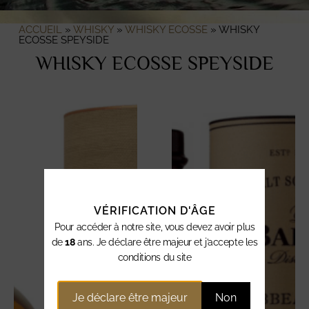
ACCUEIL
»
WHISKY
»
WHISKY ECOSSE
»
WHISKY
ECOSSE SPEYSIDE
WHISKY ECOSSE SPEYSIDE
VÉRIFICATION D'ÂGE
Pour accéder à notre site, vous devez avoir plus
de
18
ans. Je déclare être majeur et j’accepte les
conditions du site
Je déclare être majeur
Non