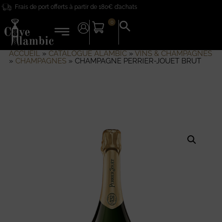
Frais de port offerts à partir de 180€ d’achats
0
Search
for:
Search Button
ACCUEIL
»
CATALOGUE ALAMBIC
»
VINS & CHAMPAGNES
»
CHAMPAGNES
»
CHAMPAGNE PERRIER-JOUET BRUT