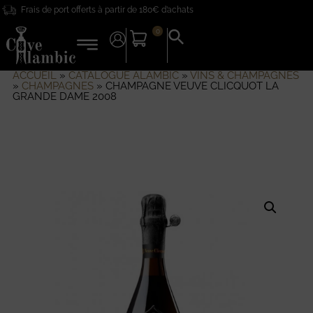
Frais de port offerts à partir de 180€ d’achats
0
Search
for:
Search Button
ACCUEIL
»
CATALOGUE ALAMBIC
»
VINS & CHAMPAGNES
»
CHAMPAGNES
»
CHAMPAGNE VEUVE CLICQUOT LA
GRANDE DAME 2008