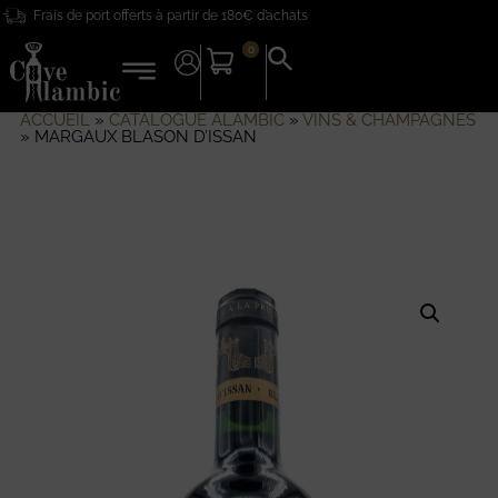
Frais de port offerts à partir de 180€ d’achats
0
Search
for:
Search Button
ACCUEIL
»
CATALOGUE ALAMBIC
»
VINS & CHAMPAGNES
»
MARGAUX BLASON D’ISSAN