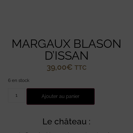
MARGAUX BLASON
D’ISSAN
39,00
€
TTC
Le
Domaine Margaux-Issan
, situé dans l'appellation
Marg
6 en stock
Ajouter au panier
Le château :