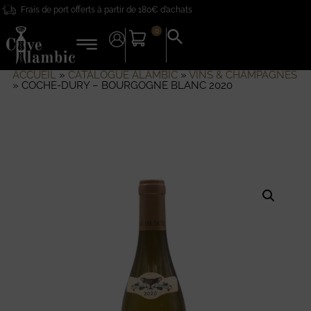
Frais de port offerts à partir de 180€ d’achats
0
Search
for:
Search Button
ACCUEIL
»
CATALOGUE ALAMBIC
»
VINS & CHAMPAGNES
»
COCHE-DURY – BOURGOGNE BLANC 2020