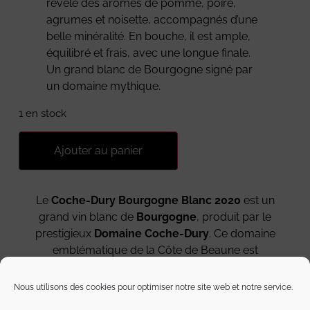
révèle des arômes de pomme, poire,
agrumes et noisette, accompagnés d’une
belle minéralité. En bouche, il est ample,
équilibré et frais, avec une longue finale.
Un grand blanc de Bourgogne signé par
un domaine mythique.
1 en stock
Ajouter au panier
Le
Coche-Dury Bourgogne Blanc 2020
est un
grand vin blanc de
Bourgogne
, produit par le
prestigieux
Domaine Coche-Dury
. Ce domaine
emblématique de la Côte de Beaune est
considéré comme l’un des plus grands
producteurs de vins blancs au monde. Les
Nous utilisons des cookies pour optimiser notre site web et notre service.
cuvées du domaine sont reconnues pour leur