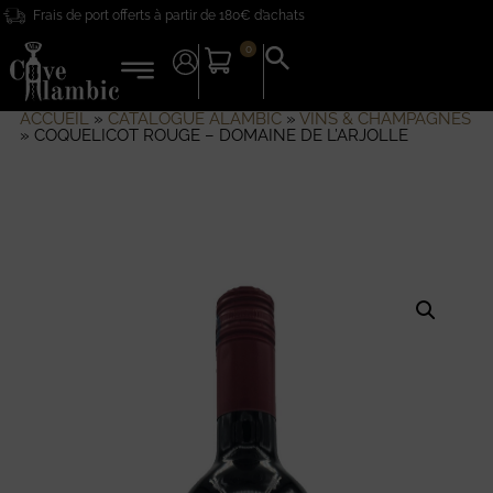
Frais de port offerts à partir de 180€ d’achats
0
Search
for:
Search Button
ACCUEIL
»
CATALOGUE ALAMBIC
»
VINS & CHAMPAGNES
»
COQUELICOT ROUGE – DOMAINE DE L’ARJOLLE