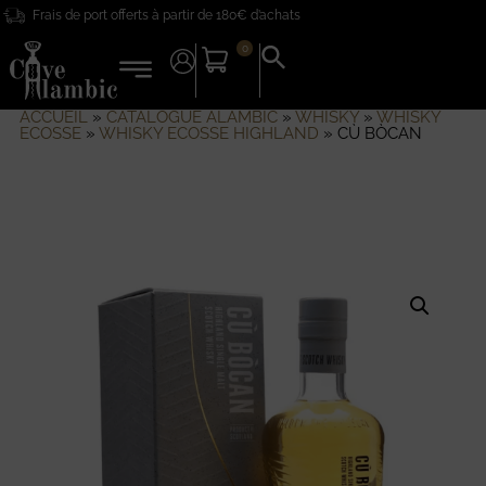
Frais de port offerts à partir de 180€ d’achats
0
Search
for:
Search Button
ACCUEIL
»
CATALOGUE ALAMBIC
»
WHISKY
»
WHISKY
ECOSSE
»
WHISKY ECOSSE HIGHLAND
»
CÙ BÒCAN