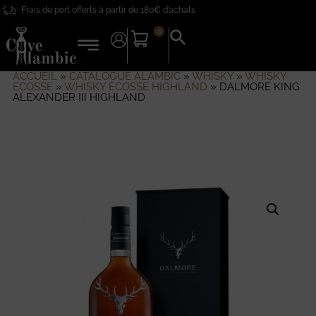
Frais de port offerts à partir de 180€ d’achats
0
Search
for:
Search Button
ACCUEIL
»
CATALOGUE ALAMBIC
»
WHISKY
»
WHISKY
ECOSSE
»
WHISKY ECOSSE HIGHLAND
»
DALMORE KING
ALEXANDER III HIGHLAND