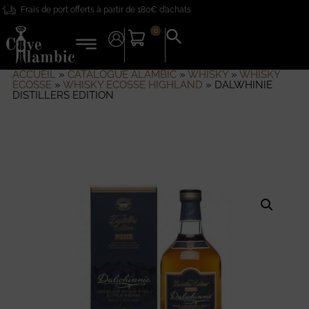
Frais de port offerts à partir de 180€ d’achats
0
Search
for:
Search Button
ACCUEIL
»
CATALOGUE ALAMBIC
»
WHISKY
»
WHISKY
ECOSSE
»
WHISKY ECOSSE HIGHLAND
»
DALWHINIE
DISTILLERS EDITION