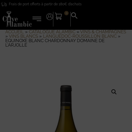
Frais de port offerts à partir de 180€ d’achats
0
Search
for:
Search Button
ACCUEIL
»
CATALOGUE ALAMBIC
»
VINS & CHAMPAGNES
»
VINS BLANCS
»
LANGUEDOC-ROUSSILLON BLANC
»
EQUINOXE BLANC CHARDONNAY DOMAINE DE
L’ARJOLLE