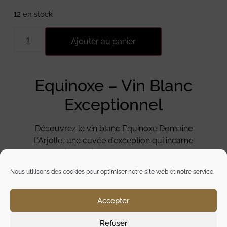
12 en stock
Ajouter au panier
Equinoxe – Vin Blanc
Exceptionnel
Découvrez le vin blanc Equinoxe Domaine
L’Arjolle, une cuvée d’exception qui incarne
l’harmonie parfaite entre finesse et fraîcheur.
Élaboré avec soin, ce vin blanc offre une
Nous utilisons des cookies pour optimiser notre site web et notre service.
expérience gustative unique, idéale pour les
amateurs de vins raffinés.
Accepter
Domaine L’Arjolle
Refuser