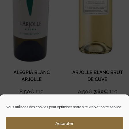
ALEGRIA BLANC
ARJOLLE BLANC BRUT
ARJOLLE
DE CUVE
8,50
€
9,50
€
7,60
€
TTC
TTC
Nous utilisons des cookies pour optimiser notre site web et notre service.
Ajouter au
Ajouter au
panier
panier
Accepter