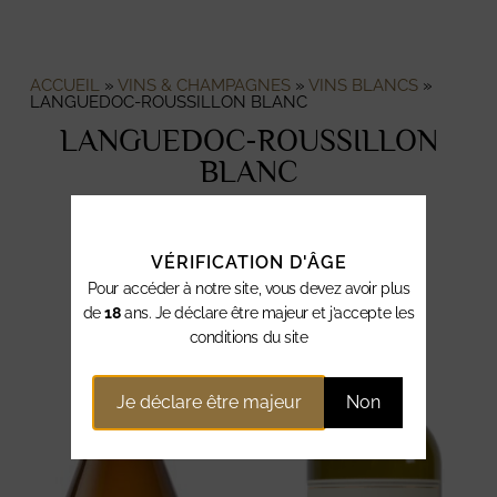
ACCUEIL
»
VINS & CHAMPAGNES
»
VINS BLANCS
»
LANGUEDOC-ROUSSILLON BLANC
LANGUEDOC-ROUSSILLON
BLANC
VÉRIFICATION D'ÂGE
Pour accéder à notre site, vous devez avoir plus
de
18
ans. Je déclare être majeur et j’accepte les
conditions du site
Je déclare être majeur
Non