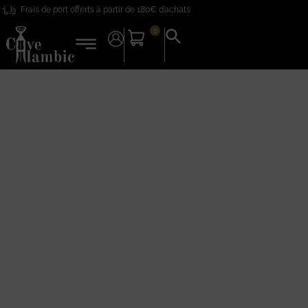
Frais de port offerts à partir de 180€ d’achats
0
Search
for:
Search Button